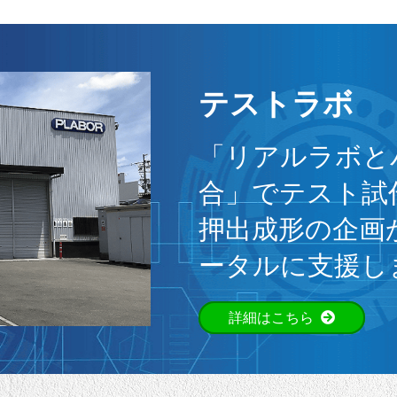
テストラボ
「リアルラボと
合」でテスト試
押出成形の企画
ータルに支援し
詳細はこちら